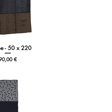
e - 50 x 220
Prix
90,00 €