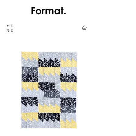
ME
NU