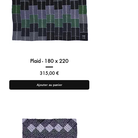
Plaid - 180 x 220
Prix
315,00 €
Ajouter au panier