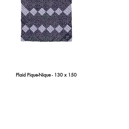
Plaid Pique-Nique - 130 x 150
Prix
280,00 €
Ajouter au panier