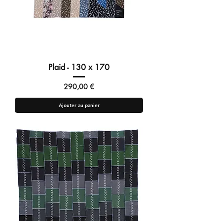
Plaid - 130 x 170
Prix
290,00 €
Ajouter au panier