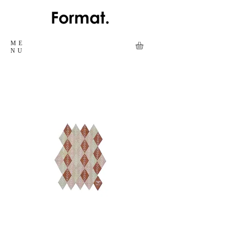
ME
NU