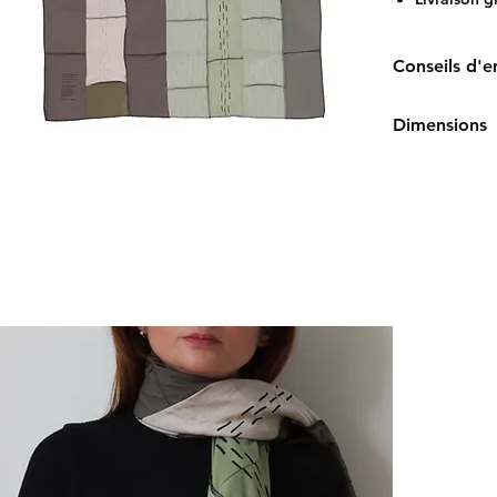
Conseils d'e
Nous vous con
Dimensions
température en
80 x 80 cm